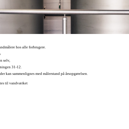
andmålere hos alle forbrugere.
s
n selv,
sningen 31-12.
så der kan sammenlignes med målerstand på årsopgørelsen.
tes til vandværket