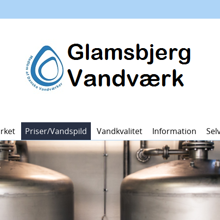
rket
Priser/vandspild
Vandkvalitet
Information
Sel