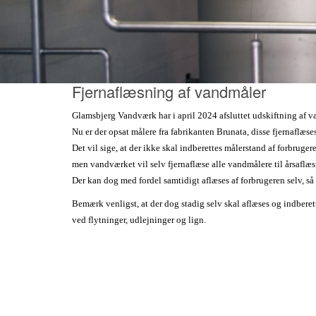
Fjernaflæsning af vandmåler
Glamsbjerg Vandværk har i april 2024 afsluttet udskiftning af v
Nu er der opsat målere fra fabrikanten Brunata, disse fjernaflæse
Det vil sige, at der ikke skal indberettes målerstand af forbrugere
men vandværket vil selv fjernaflæse alle vandmålere til årsaflæ
Der kan dog med fordel samtidigt aflæses af forbrugeren selv, 
Bemærk venligst, at der dog stadig selv skal aflæses og indberet
ved flytninger, udlejninger og lign.