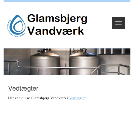
Log ind
Toggle
navigat
Vedtægter
Her kan du se Glamsbjerg Vandværks
Vedtægter
.